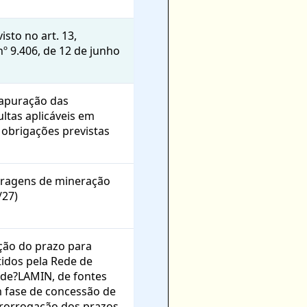
isto no art. 13,
nº 9.406, de 12 de junho
 apuração das
ultas aplicáveis em
obrigações previstas
barragens de mineração
/27)
ção do prazo para
tidos pela Rede de
Rede?LAMIN, de fontes
m fase de concessão de
rorrogação dos prazos