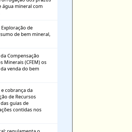
de água mineral com
.
 Exploração de
nsumo de bem mineral,
lo da Compensação
os Minerais (CFEM) os
s da venda do bem
o e cobrança da
ção de Recursos
 das guias de
ações contidas nos
al; regulamenta o