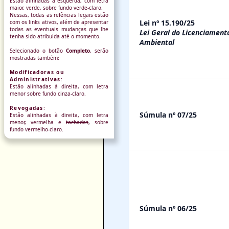
Estão alinhadas à esquerda, com letra
maior, verde, sobre fundo verde-claro.
Nessas, todas as refências legais estão
Lei nº 15.190/25
com os links ativos, além de apresentar
todas as eventuais mudanças que lhe
Lei Geral do Licenciament
tenha sido atribuída até o momento.
Ambiental
Selecionado o botão
Completo
, serão
mostradas também:
Modificadoras ou
Administrativas
:
Estão alinhadas à direita, com letra
menor sobre fundo cinza-claro.
Revogadas
:
Súmula nº 07/25
Estão alinhadas à direita, com letra
menor, vermelha e
tachadas
, sobre
fundo vermelho-claro.
Súmula nº 06/25