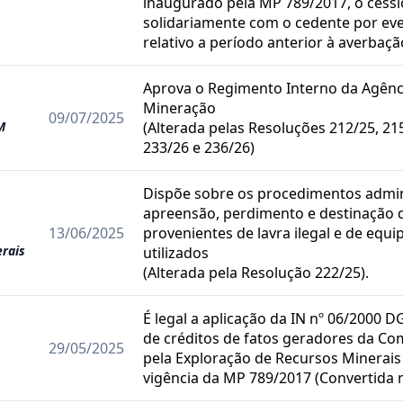
inaugurado pela MP 789/2017, o cess
solidariamente com o cedente por ev
relativo a período anterior à averbaçã
Aprova o Regimento Interno da Agênc
Mineração
09/07/2025
M
(Alterada pelas Resoluções 212/25, 215
233/26 e 236/26)
Dispõe sobre os procedimentos admin
apreensão, perdimento e destinação 
13/06/2025
provenientes de lavra ilegal e de equ
rais
utilizados
(Alterada pela Resolução 222/25).
É legal a aplicação da IN nº 06/2000
de créditos de fatos geradores da C
29/05/2025
pela Exploração de Recursos Minerais
vigência da MP 789/2017 (Convertida n