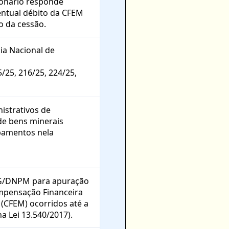
ionário responde
entual débito da CFEM
o da cessão.
ia Nacional de
/25, 216/25, 224/25,
istrativos de
de bens minerais
ipamentos nela
 DG/DNPM para apuração
ompensação Financeira
 (CFEM) ocorridos até a
a Lei 13.540/2017).