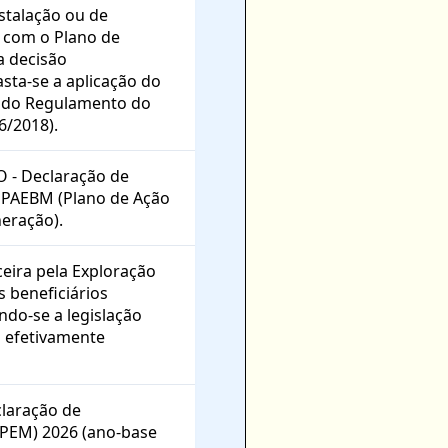
stalação ou de
l com o Plano de
a decisão
asta-se a aplicação do
º, do Regulamento do
6/2018).
O - Declaração de
 PAEBM (Plano de Ação
eração).
eira pela Exploração
 beneficiários
ndo-se a legislação
o efetivamente
claração de
IPEM) 2026 (ano-base