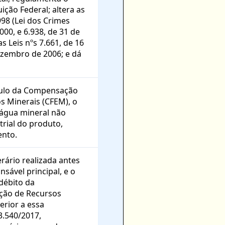
uição Federal; altera as
998 (Lei dos Crimes
000, e 6.938, de 31 de
s Leis nºs 7.661, de 16
ezembro de 2006; e dá
lculo da Compensação
s Minerais (CFEM), o
água mineral não
trial do produto,
ento.
rário realizada antes
nsável principal, e o
débito da
ção de Recursos
erior a essa
3.540/2017,