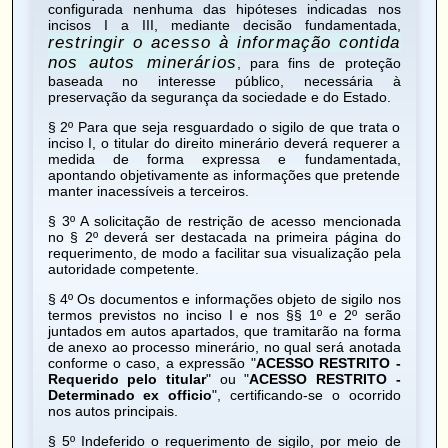
configurada nenhuma das hipóteses indicadas nos
incisos I a III, mediante decisão fundamentada,
restringir o acesso à informação contida
nos autos minerários
, para fins de proteção
baseada no interesse público, necessária à
preservação da segurança da sociedade e do Estado.
§ 2º Para que seja resguardado o sigilo de que trata o
inciso I, o titular do direito minerário deverá requerer a
medida de forma expressa e fundamentada,
apontando objetivamente as informações que pretende
manter inacessíveis a terceiros.
§ 3º A solicitação de restrição de acesso mencionada
no § 2º deverá ser destacada na primeira página do
requerimento, de modo a facilitar sua visualização pela
autoridade competente.
§ 4º Os documentos e informações objeto de sigilo nos
termos previstos no inciso I e nos §§ 1º e 2º serão
juntados em autos apartados, que tramitarão na forma
de anexo ao processo minerário, no qual será anotada
conforme o caso, a expressão "
ACESSO RESTRITO -
Requerido pelo titular
" ou "
ACESSO RESTRITO -
Determinado ex officio
", certificando-se o ocorrido
nos autos principais.
§ 5º Indeferido o requerimento de sigilo, por meio de