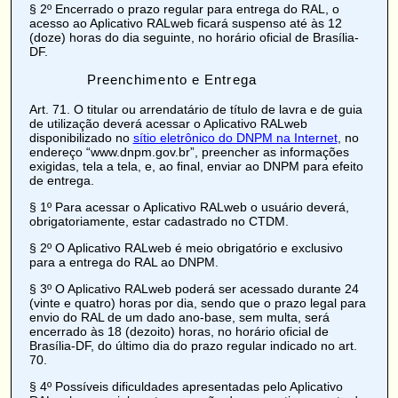
§ 2º Encerrado o prazo regular para entrega do RAL, o
acesso ao Aplicativo RALweb ficará suspenso até às 12
(doze) horas do dia seguinte, no horário oficial de Brasília-
DF.
Preenchimento e Entrega
Art. 71
. O titular ou arrendatário de título de lavra e de guia
de utilização deverá acessar o Aplicativo RALweb
disponibilizado no
sítio eletrônico do DNPM na Internet
, no
endereço
“www.dnpm.gov.br”
, preencher as informações
exigidas, tela a tela, e, ao final, enviar ao DNPM para efeito
de entrega.
§ 1º Para acessar o Aplicativo RALweb o usuário deverá,
obrigatoriamente, estar cadastrado no
CTDM
.
§ 2º O Aplicativo RALweb é meio obrigatório e exclusivo
para a entrega do RAL ao DNPM.
§ 3º O Aplicativo RALweb poderá ser acessado durante 24
(vinte e quatro) horas por dia, sendo que o prazo legal para
envio do RAL de um dado ano-base, sem multa, será
encerrado às 18 (dezoito) horas, no horário oficial de
Brasília-DF, do último dia do prazo regular indicado no art.
70.
§ 4º Possíveis dificuldades apresentadas pelo Aplicativo