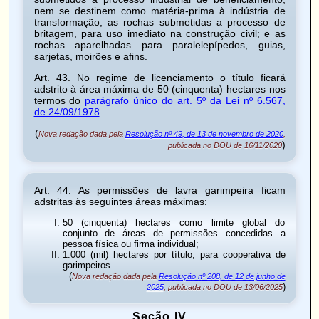
nem se destinem como matéria-prima à indústria de
transformação; as rochas submetidas a processo de
britagem, para uso imediato na construção civil; e as
rochas aparelhadas para paralelepípedos, guias,
sarjetas, moirões e afins.
Art. 43
. No regime de licenciamento o título ficará
adstrito à área máxima de 50 (cinquenta) hectares nos
termos do
parágrafo único do art. 5º da Lei nº 6.567,
de 24/09/1978
.
(
Nova redação dada pela
Resolução nº 49, de 13 de novembro de 2020
,
)
publicada no DOU de 16/11/2020
Art. 44
. As permissões de lavra garimpeira ficam
adstritas às seguintes áreas máximas:
50 (cinquenta) hectares como limite global do
conjunto de áreas de permissões concedidas a
pessoa física ou firma individual;
1.000 (mil) hectares por título, para cooperativa de
garimpeiros.
(
Nova redação dada pela
Resolução nº 208, de 12 de junho de
)
2025
, publicada no DOU de 13/06/2025
Seção IV