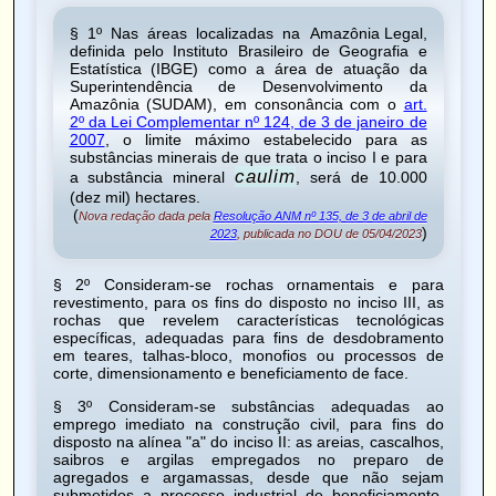
§ 1º Nas áreas localizadas na
Amazônia Legal
,
definida pelo Instituto Brasileiro de Geografia e
Estatística (IBGE) como a área de atuação da
Superintendência de Desenvolvimento da
Amazônia (SUDAM), em consonância com o
art.
2º da Lei Complementar nº 124, de 3 de janeiro de
2007
, o limite máximo estabelecido para as
substâncias minerais de que trata o inciso I e para
caulim
a substância mineral
, será de 10.000
(dez mil) hectares.
(
Nova redação dada pela
Resolução ANM nº 135, de 3 de abril de
)
2023
, publicada no DOU de 05/04/2023
§ 2º Consideram-se rochas ornamentais e para
revestimento, para os fins do disposto no inciso III, as
rochas que revelem características tecnológicas
específicas, adequadas para fins de desdobramento
em teares, talhas-bloco, monofios ou processos de
corte, dimensionamento e beneficiamento de face.
§ 3º Consideram-se substâncias adequadas ao
emprego imediato na construção civil, para fins do
disposto na alínea "a" do inciso II: as areias, cascalhos,
saibros e argilas empregados no preparo de
agregados e argamassas, desde que não sejam
submetidos a processo industrial de beneficiamento,