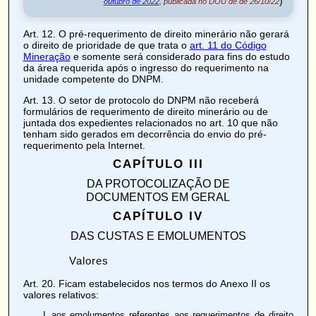
)
outubro de 2022
, publicada no DOU de de 26/10/22
Art. 12
. O pré-requerimento de direito minerário não gerará
o direito de prioridade de que trata o
art. 11 do Código
Mineração
e somente será considerado para fins do estudo
da área requerida após o ingresso do requerimento na
unidade competente do DNPM.
Art. 13
. O setor de protocolo do DNPM não receberá
formulários de requerimento de direito minerário ou de
juntada dos expedientes relacionados no art. 10 que não
tenham sido gerados em decorrência do envio do pré-
requerimento pela Internet.
CAPÍTULO III
DA PROTOCOLIZAÇÃO DE
DOCUMENTOS EM GERAL
CAPÍTULO IV
DAS CUSTAS E EMOLUMENTOS
Valores
Art. 20
. Ficam estabelecidos nos termos do
Anexo II
os
valores relativos:
aos emolumentos referentes aos requerimentos de direito