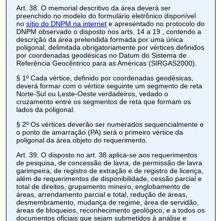
Art. 38
. O memorial descritivo da área deverá ser
preenchido no modelo do formulário eletrônico disponível
no
sítio do DNPM na internet
e apresentado no protocolo do
DNPM observado o disposto nos
arts. 14 a 19
, contendo a
descrição da área pretendida formada por uma única
poligonal, delimitada obrigatoriamente por vértices definidos
por coordenadas geodésicas no Datum do Sistema de
Referência Geocêntrico para as Américas (SIRGAS2000).
§ 1º Cada vértice, definido por coordenadas geodésicas,
deverá formar com o vértice seguinte um segmento de reta
Norte-Sul ou Leste-Oeste verdadeiros, vedado o
cruzamento entre os segmentos de reta que formam os
lados da poligonal.
§ 2º Os vértices deverão ser numerados sequencialmente e
o ponto de amarração (PA) será o primeiro vértice da
poligonal da área objeto do requerimento.
Art. 39
. O disposto no art. 38 aplica-se aos requerimentos
de pesquisa, de concessão de lavra, de permissão de lavra
garimpeira, de registro de extração e de registro de licença,
além de requerimentos de disponibilidade, cessão parcial e
total de direitos, grupamento mineiro, englobamento de
áreas, arrendamento parcial e total, redução de áreas,
desmembramento, mudança de regime, área de servidão,
áreas de bloqueios, reconhecimento geológico, e a todos os
documentos oficiais que sejam submetidos à análise e