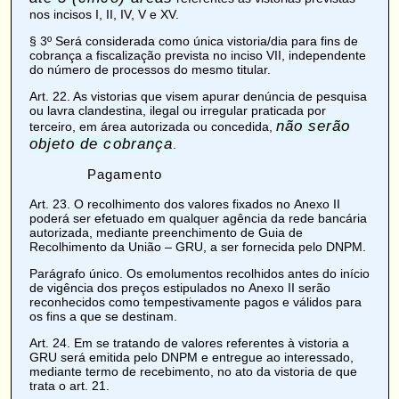
nos incisos I, II, IV, V e XV.
§ 3º Será considerada como única vistoria/dia para fins de
cobrança a fiscalização prevista no inciso VII, independente
do número de processos do mesmo titular.
Art. 22
. As vistorias que visem apurar denúncia de pesquisa
ou lavra clandestina, ilegal ou irregular praticada por
não serão
terceiro, em área autorizada ou concedida,
objeto de cobrança
.
Pagamento
Art. 23
. O recolhimento dos valores fixados no
Anexo II
poderá ser efetuado em qualquer agência da rede bancária
autorizada, mediante preenchimento de Guia de
Recolhimento da União – GRU, a ser fornecida pelo DNPM.
Parágrafo único. Os emolumentos recolhidos antes do início
de vigência dos preços estipulados no
Anexo II
serão
reconhecidos como tempestivamente pagos e válidos para
os fins a que se destinam.
Art. 24
. Em se tratando de valores referentes à vistoria a
GRU será emitida pelo DNPM e entregue ao interessado,
mediante termo de recebimento, no ato da vistoria de que
trata o art. 21.