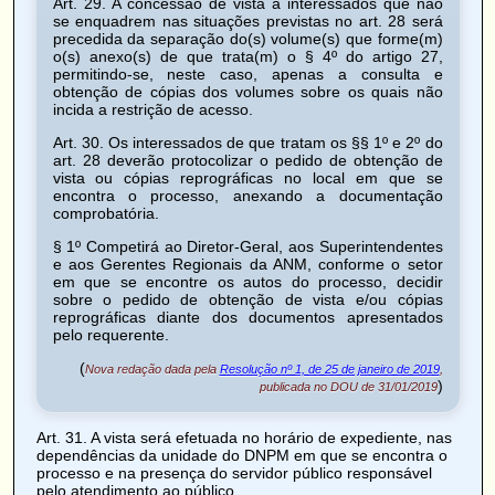
Art. 29
. A concessão de vista a interessados que não
se enquadrem nas situações previstas no art. 28 será
precedida da separação do(s) volume(s) que forme(m)
o(s) anexo(s) de que trata(m) o § 4º do artigo 27,
permitindo-se, neste caso, apenas a consulta e
obtenção de cópias dos volumes sobre os quais não
incida a restrição de acesso.
Art. 30
. Os interessados de que tratam os §§ 1º e 2º do
art. 28 deverão protocolizar o pedido de obtenção de
vista ou cópias reprográficas no local em que se
encontra o processo, anexando a documentação
comprobatória.
§ 1º Competirá ao Diretor-Geral, aos Superintendentes
e aos Gerentes Regionais da ANM, conforme o setor
em que se encontre os autos do processo, decidir
sobre o pedido de obtenção de vista e/ou cópias
reprográficas diante dos documentos apresentados
pelo requerente.
(
Nova redação dada pela
Resolução nº 1, de 25 de janeiro de 2019
,
)
publicada no DOU de 31/01/2019
Art. 31
. A vista será efetuada no horário de expediente, nas
dependências da unidade do DNPM em que se encontra o
processo e na presença do servidor público responsável
pelo atendimento ao público.