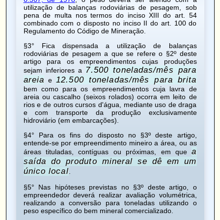
utilização de balanças rodoviárias de pesagem, sob
pena de multa nos termos do inciso XIII do art. 54
combinado com o disposto no inciso II do art. 100 do
Regulamento do Código de Mineração
.
§3° Fica dispensada a utilização de balanças
rodoviárias de pesagem a que se refere o §2º deste
artigo para os empreendimentos cujas produções
7.500 toneladas/mês para
sejam inferiores a
areia
12.500 toneladas/mês para brita
e
bem como para os empreendimentos cuja lavra de
areia ou cascalho (seixos rolados) ocorra em leito de
rios e de outros cursos d'água, mediante uso de draga
e com transporte da produção exclusivamente
hidroviário (em embarcações).
§4° Para os fins do disposto no §3º deste artigo,
entende-se por empreendimento mineiro a área, ou as
a
áreas tituladas, contíguas ou próximas, em que
saída do produto mineral se dê em um
único local
.
§5° Nas hipóteses previstas no §3º deste artigo, o
empreendedor deverá realizar avaliação volumétrica,
realizando a conversão para toneladas utilizando o
peso específico do bem mineral comercializado.