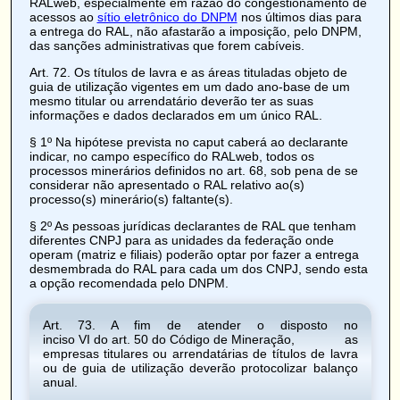
RALweb, especialmente em razão do congestionamento de
acessos ao
sítio eletrônico do DNPM
nos últimos dias para
a entrega do RAL, não afastarão a imposição, pelo DNPM,
das sanções administrativas que forem cabíveis.
Art. 72
. Os
títulos de lavra e as áreas tituladas objeto de
guia de utilização vigentes em um dado ano-base de um
mesmo titular ou arrendatário deverão ter as suas
informações e dados declarados em um único RAL.
§ 1º Na hipótese prevista no caput caberá ao declarante
indicar, no campo específico do RALweb, todos os
processos minerários definidos no art. 68, sob pena de se
considerar não apresentado o RAL relativo ao(s)
processo(s) minerário(s) faltante(s).
§ 2º As pessoas jurídicas declarantes de RAL que tenham
diferentes CNPJ para as unidades da federação onde
operam (matriz e filiais) poderão optar por fazer a entrega
desmembrada do RAL para cada um dos CNPJ, sendo esta
a opção recomendada pelo DNPM.
Art. 73
. A fim de atender o disposto no
inciso VI do art. 50 do Código de Mineração
, as
empresas titulares ou arrendatárias de
títulos de lavra
ou de guia de utilização deverão protocolizar balanço
anual.