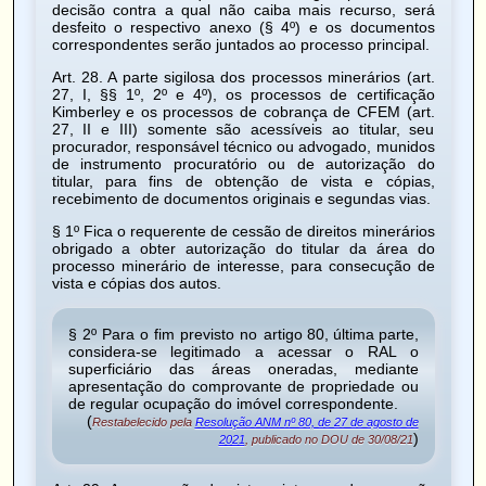
decisão contra a qual não caiba mais recurso, será
desfeito o respectivo anexo (§ 4º) e os documentos
correspondentes serão juntados ao processo principal.
Art. 28
. A parte sigilosa dos processos minerários (art.
27, I, §§ 1º, 2º e 4º), os processos de certificação
Kimberley e os processos de cobrança de CFEM (art.
27, II e III) somente são acessíveis ao titular, seu
procurador, responsável técnico ou advogado, munidos
de instrumento procuratório ou de autorização do
titular, para fins de obtenção de vista e cópias,
recebimento de documentos originais e segundas vias.
§ 1º Fica o requerente de cessão de direitos minerários
obrigado a obter autorização do titular da área do
processo minerário de interesse, para consecução de
vista e cópias dos autos.
§ 2º Para o fim previsto no
artigo 80, última parte
,
considera-se legitimado a acessar o RAL o
superficiário
das áreas oneradas, mediante
apresentação do comprovante de propriedade ou
de regular ocupação do imóvel correspondente.
(
Restabelecido pela
Resolução ANM nº 80, de 27 de agosto de
)
2021
, publicado no DOU de 30/08/21