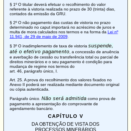
§ 1º O titular deverá efetuar o recolhimento do valor
referente à vistoria realizada no prazo de 30 (trinta) dias,
contados da emissão da GRU.
§ 2º O não pagamento das custas de vistoria no prazo
determinado no caput importará no acréscimo de juros e
multa de mora calculados nos termos e na forma da
Lei nº
11.941, de 29 de maio de 2009
.
suspende,
§ 3º O inadimplemento de taxa de vistoria
até o efetivo pagamento
, a concessão de anuência
e averbação de cessão ou transferência total ou parcial de
direitos minerários e o seu pagamento é condição para
mudança de regime nos termos do
art. 46, parágrafo único, I
.
Art. 25
. A prova do recolhimento dos valores fixados no
Anexo II
poderá ser realizada mediante documento original
ou cópia autenticada.
Não será admitida
Parágrafo único.
como prova de
pagamento a apresentação do comprovante de
agendamento bancário.
CAPÍTULO V
DA OBTENÇÃO DE VISTA DOS
PROCESSOS MINERÁRIOS