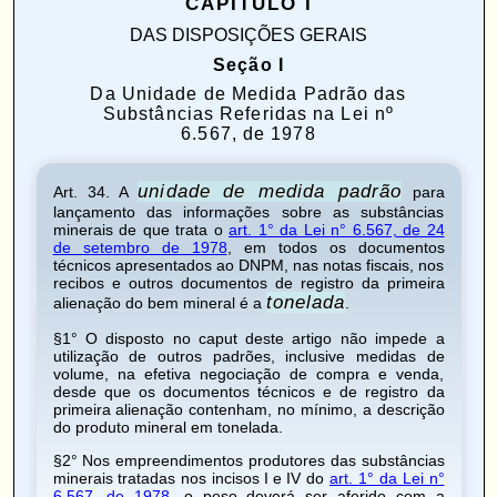
CAPÍTULO I
DAS DISPOSIÇÕES GERAIS
Seção I
Da Unidade de Medida Padrão das
Substâncias Referidas na Lei nº
6.567, de 1978
unidade de medida padrão
Art. 34
. A
para
lançamento das informações sobre as substâncias
minerais de que trata o
art. 1° da Lei n° 6.567, de 24
de setembro de 1978
, em todos os documentos
técnicos apresentados ao DNPM, nas notas fiscais, nos
recibos e outros documentos de registro da primeira
tonelada
alienação do bem mineral é a
.
§1° O disposto no caput deste artigo não impede a
utilização de outros padrões, inclusive medidas de
volume, na efetiva negociação de compra e venda,
desde que os documentos técnicos e de registro da
primeira alienação contenham, no mínimo, a descrição
do produto mineral em tonelada.
§2° Nos empreendimentos produtores das substâncias
minerais tratadas nos
incisos I e IV
do
art. 1° da Lei n°
6.567, de 1978
, o peso deverá ser aferido com a