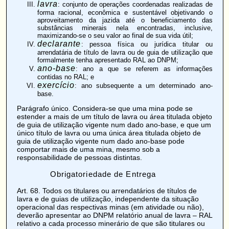
lavra
: conjunto de operações coordenadas realizadas de
forma racional, econômica e sustentável objetivando o
aproveitamento da jazida até o beneficiamento das
substâncias minerais nela encontradas, inclusive,
maximizando-se o seu valor ao final de sua vida útil;
declarante
: pessoa física ou jurídica titular ou
arrendatária de título de lavra ou de guia de utilização que
formalmente tenha apresentado RAL ao DNPM;
ano-base
: ano a que se referem as informações
contidas no RAL; e
exercício
: ano subsequente a um determinado ano-
base.
Parágrafo único. Considera-se que uma mina pode se
estender a mais de um título de lavra ou área titulada objeto
de guia de utilização vigente num dado ano-base, e que um
único título de lavra ou uma única área titulada objeto de
guia de utilização vigente num dado ano-base pode
comportar mais de uma mina, mesmo sob a
responsabilidade de pessoas distintas.
Obrigatoriedade de Entrega
Art. 68
. Todos os titulares ou arrendatários de
títulos de
lavra e de guias de utilização, independente da situação
operacional das respectivas minas (em atividade ou não),
deverão apresentar ao DNPM relatório anual de lavra – RAL
relativo a cada processo minerário de que são titulares ou