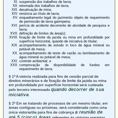
suspensão dos trabalhos de lavra;
retomada dos trabalhos de lavra;
desativação de mina;
renúncia ao título de lavra;
enquadramento legal do jazimento objeto de requerimento
de permissão de lavra garimpeira;
perícia de acidente decorrente de atividade de pesquisa e
lavra;
definição de limites de área(s);
fixação de limite da jazida ou mina em profundidade por
superfície horizontal, quando de iniciativa do titular;
acompanhamento de estudo in loco de água mineral ou
potável de mesa;
acompanhamento de teste de vazão ou bombeamento de
água mineral ou potável de mesa;
controle ambiental; e
comprovação da disponibilidade de fundos em
requerimento de lavra.
§ 1º A vistoria realizada para fins de cessão parcial de
direitos minerários e de fixação de limite da jazida ou mina
em profundidade por superfície horizontal será custeada
quando decorrer de sua
pelo terceiro interessado
iniciativa
.
§ 2º Em se tratando de processos de um mesmo titular, em
áreas contíguas ou próximas, será considerada como uma
a reunião de
única vistoria/dia para fins de cobrança
até 5 (cinco) áreas
referentes às vistorias previstas