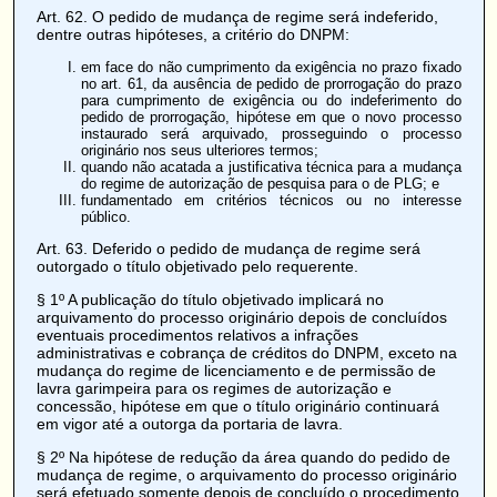
Art. 62
. O pedido de mudança de regime será indeferido,
dentre outras hipóteses, a critério do DNPM:
em face do não cumprimento da exigência no prazo fixado
no art. 61, da ausência de pedido de prorrogação do prazo
para cumprimento de exigência ou do indeferimento do
pedido de prorrogação, hipótese em que o novo processo
instaurado será arquivado, prosseguindo o processo
originário nos seus ulteriores termos;
quando não acatada a justificativa técnica para a mudança
do regime de autorização de pesquisa para o de PLG; e
fundamentado em critérios técnicos ou no interesse
público.
Art. 63
. Deferido o pedido de mudança de regime será
outorgado o título objetivado pelo requerente.
§ 1º A publicação do título objetivado implicará no
arquivamento do processo originário depois de concluídos
eventuais procedimentos relativos a infrações
administrativas e cobrança de créditos do DNPM, exceto na
mudança do regime de licenciamento e de permissão de
lavra garimpeira para os regimes de autorização e
concessão, hipótese em que o título originário continuará
em vigor até a outorga da portaria de lavra.
§ 2º Na hipótese de redução da área quando do pedido de
mudança de regime, o arquivamento do processo originário
será efetuado somente depois de concluído o procedimento