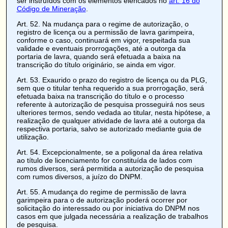
ser instruídos com os elementos elencados no
art. 16 do
Código de Mineração
.
Art. 52
. Na mudança para o regime de autorização, o
registro de licença ou a permissão de lavra garimpeira,
conforme o caso, continuará em vigor, respeitada sua
validade e eventuais prorrogações, até a outorga da
portaria de lavra, quando será efetuada a baixa na
transcrição do título originário, se ainda em vigor.
Art. 53
. Exaurido o prazo do registro de licença ou da PLG,
sem que o titular tenha requerido a sua prorrogação, será
efetuada baixa na transcrição do título e o processo
referente à autorização de pesquisa prosseguirá nos seus
ulteriores termos, sendo vedada ao titular, nesta hipótese, a
realização de qualquer atividade de lavra até a outorga da
respectiva portaria, salvo se autorizado mediante guia de
utilização.
Art. 54
. Excepcionalmente, se a poligonal da área relativa
ao título de licenciamento for constituída de lados com
rumos diversos, será permitida a autorização de pesquisa
com rumos diversos, a juízo do DNPM.
Art. 55
. A mudança do regime de permissão de lavra
garimpeira para o de autorização poderá ocorrer por
solicitação do interessado ou por iniciativa do DNPM nos
casos em que julgada necessária a realização de trabalhos
de pesquisa.