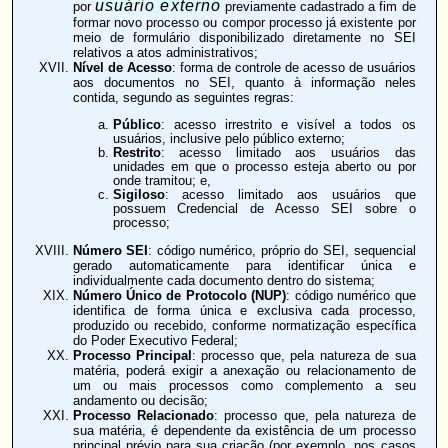
usuário externo
por
previamente cadastrado a fim de
formar novo processo ou compor processo já existente por
meio de formulário disponibilizado diretamente no SEI
relativos a atos administrativos;
Nível de Acesso
: forma de controle de acesso de usuários
aos documentos no SEI, quanto à informação neles
contida, segundo as seguintes regras:
Público
: acesso irrestrito e visível a todos os
usuários, inclusive pelo público externo;
Restrito
: acesso limitado aos usuários das
unidades em que o processo esteja aberto ou por
onde tramitou; e,
Sigiloso
: acesso limitado aos usuários que
possuem Credencial de Acesso SEI sobre o
processo;
Número SEI
: código numérico, próprio do SEI, sequencial
gerado automaticamente para identificar única e
individualmente cada documento dentro do sistema;
Número Único de Protocolo (NUP)
: código numérico que
identifica de forma única e exclusiva cada processo,
produzido ou recebido, conforme normatização específica
do Poder Executivo Federal;
Processo Principal
: processo que, pela natureza de sua
matéria, poderá exigir a anexação ou relacionamento de
um ou mais processos como complemento a seu
andamento ou decisão;
Processo Relacionado
: processo que, pela natureza de
sua matéria, é dependente da existência de um processo
principal prévio para sua criação (por exemplo, nos casos