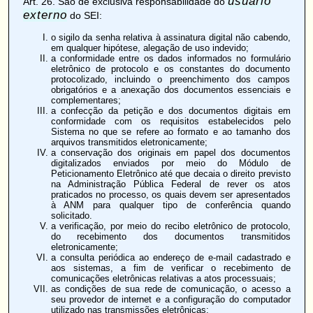
usuário
Art. 26
. São de exclusiva responsabilidade do
externo
do SEI:
o sigilo da senha relativa à assinatura digital não cabendo,
em qualquer hipótese, alegação de uso indevido;
a conformidade entre os dados informados no formulário
eletrônico de protocolo e os constantes do documento
protocolizado, incluindo o preenchimento dos campos
obrigatórios e a anexação dos documentos essenciais e
complementares;
a confecção da petição e dos documentos digitais em
conformidade com os requisitos estabelecidos pelo
Sistema no que se refere ao formato e ao tamanho dos
arquivos transmitidos eletronicamente;
a conservação dos originais em papel dos documentos
digitalizados enviados por meio do Módulo de
Peticionamento Eletrônico até que decaia o direito previsto
na Administração Pública Federal de rever os atos
praticados no processo, os quais devem ser apresentados
à ANM para qualquer tipo de conferência quando
solicitado.
a verificação, por meio do recibo eletrônico de protocolo,
do recebimento dos documentos transmitidos
eletronicamente;
a consulta periódica ao endereço de e-mail cadastrado e
aos sistemas, a fim de verificar o recebimento de
comunicações eletrônicas relativas a atos processuais;
as condições de sua rede de comunicação, o acesso a
seu provedor de internet e a configuração do computador
utilizado nas transmissões eletrônicas;