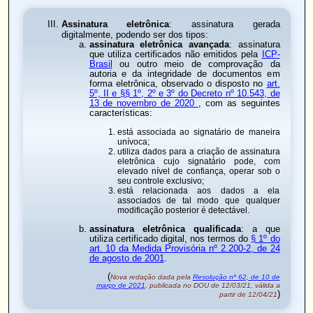
Assinatura eletrônica
: assinatura gerada
digitalmente, podendo ser dos tipos:
assinatura eletrônica avançada
: assinatura
que utiliza certificados não emitidos pela
ICP-
Brasil
ou outro meio de comprovação da
autoria e da integridade de documentos em
forma eletrônica, observado o disposto no
art.
5º, II e §§ 1º, 2º e 3º do Decreto nº 10.543, de
13 de novembro de 2020
, com as seguintes
características:
está associada ao signatário de maneira
unívoca;
utiliza dados para a criação de assinatura
eletrônica cujo signatário pode, com
elevado nível de confiança, operar sob o
seu controle exclusivo;
está relacionada aos dados a ela
associados de tal modo que qualquer
modificação posterior é detectável.
assinatura eletrônica qualificada
: a que
utiliza certificado digital, nos termos do
§ 1º do
art. 10 da Medida Provisória nº 2.200-2, de 24
de agosto de 2001
.
(
Nova redação dada pela
Resolução nº 62, de 10 de
março de 2021
, publicada no DOU de 12/03/21, válida a
)
partir de 12/04/21