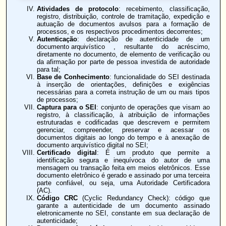
Atividades de protocolo
: recebimento, classificação,
registro, distribuição, controle de tramitação, expedição e
autuação de documentos avulsos para a formação de
processos, e os respectivos procedimentos decorrentes;
Autenticação
: declaração de autenticidade de um
documento arquivístico
, resultante do acréscimo,
diretamente no documento, de elemento de verificação ou
da afirmação por parte de pessoa investida de autoridade
para tal;
Base de Conhecimento
: funcionalidade do SEI destinada
à inserção de orientações, definições e exigências
necessárias para a correta instrução de um ou mais tipos
de processos;
Captura para o SEI
: conjunto de operações que visam ao
registro, à classificação, à atribuição de informações
estruturadas e codificadas que descrevem e permitem
gerenciar, compreender, preservar e acessar os
documentos digitais ao longo do tempo e à anexação de
documento arquivístico digital no SEI;
Certificado digital
: É um produto que permite a
identificação segura e inequívoca do autor de uma
mensagem ou transação feita em meios eletrônicos. Esse
documento eletrônico é gerado e assinado por uma terceira
parte confiável, ou seja, uma Autoridade Certificadora
(AC).
Código CRC
(Cyclic Redundancy Check): código que
garante a autenticidade de um documento assinado
eletronicamente no SEI, constante em sua declaração de
autenticidade;