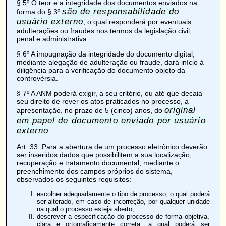
§ 5º O teor e a integridade dos documentos enviados na
são de responsabilidade do
forma do § 3º
usuário externo
, o qual responderá por eventuais
adulterações ou fraudes nos termos da legislação civil,
penal e administrativa.
§ 6º A impugnação da integridade do documento digital,
mediante alegação de adulteração ou fraude, dará início à
diligência para a verificação do documento objeto da
controvérsia.
§ 7º A ANM poderá exigir, a seu critério, ou até que decaia
seu direito de rever os atos praticados no processo, a
original
apresentação, no prazo de 5 (cinco) anos, do
em papel de documento enviado por usuário
externo
.
Art. 33
. Para a abertura de um processo eletrônico deverão
ser inseridos dados que possibilitem a sua localização,
recuperação e tratamento documental, mediante o
preenchimento dos campos próprios do sistema,
observados os seguintes requisitos:
escolher adequadamente o tipo de processo, o qual poderá
ser alterado, em caso de incorreção, por qualquer unidade
na qual o processo esteja aberto;
descrever a especificação do processo de forma objetiva,
clara e ortograficamente correta, a qual poderá ser