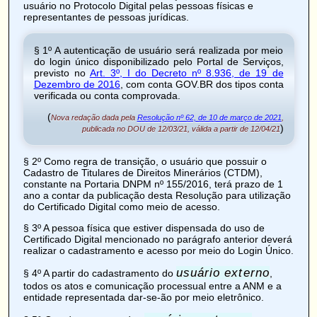
usuário no Protocolo Digital pelas pessoas físicas e
representantes de pessoas jurídicas.
§ 1º A autenticação de usuário será realizada por meio
do login único disponibilizado pelo Portal de Serviços,
previsto no
Art. 3º, I do Decreto nº 8.936, de 19 de
Dezembro de 2016
, com conta GOV.BR dos tipos conta
verificada ou conta comprovada.
(
Nova redação dada pela
Resolução nº 62, de 10 de março de 2021
,
)
publicada no DOU de 12/03/21, válida a partir de 12/04/21
§ 2º Como regra de transição, o usuário que possuir o
Cadastro de Titulares de Direitos Minerários (
CTDM
),
constante na Portaria DNPM nº 155/2016, terá prazo de 1
ano a contar da publicação desta Resolução para utilização
do Certificado Digital como meio de acesso.
§ 3º A pessoa física que estiver dispensada do uso de
Certificado Digital mencionado no parágrafo anterior deverá
realizar o cadastramento e acesso por meio do Login Único.
usuário externo
§ 4º A partir do cadastramento do
,
todos os atos e comunicação processual entre a ANM e a
entidade representada dar-se-ão por meio eletrônico.