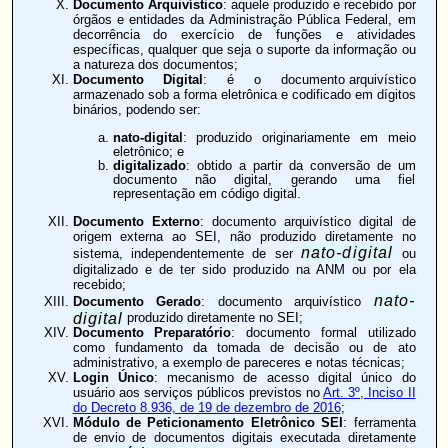
Documento Arquivístico
: aquele produzido e recebido por
órgãos e entidades da Administração Pública Federal, em
decorrência do exercício de funções e atividades
específicas, qualquer que seja o suporte da informação ou
a natureza dos documentos;
Documento Digital
: é o
documento arquivístico
armazenado sob a forma eletrônica e codificado em dígitos
binários, podendo ser:
nato-digital
: produzido originariamente em meio
eletrônico; e
digitalizado
: obtido a partir da conversão de um
documento não digital, gerando uma fiel
representação em código digital.
Documento Externo
: documento arquivístico digital de
origem externa ao SEI, não produzido diretamente no
nato-digital
sistema, independentemente de ser
ou
digitalizado e de ter sido produzido na ANM ou por ela
recebido;
nato-
Documento Gerado
: documento arquivístico
digital
produzido diretamente no SEI;
Documento Preparatório
: documento formal utilizado
como fundamento da tomada de decisão ou de ato
administrativo, a exemplo de pareceres e notas técnicas;
Login Único
: mecanismo de acesso digital único do
usuário aos serviços públicos previstos no
Art. 3º, Inciso II
do Decreto 8.936, de 19 de dezembro de 2016
;
Módulo de Peticionamento Eletrônico SEI
: ferramenta
de envio de documentos digitais executada diretamente