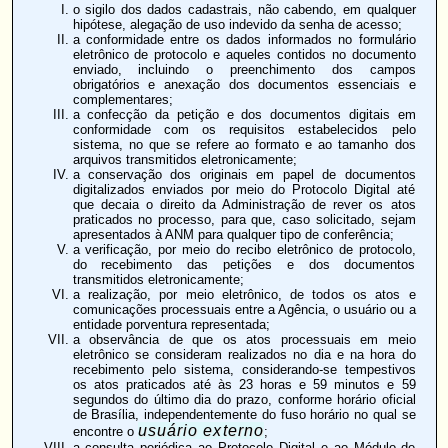
o sigilo dos dados cadastrais, não cabendo, em qualquer
hipótese, alegação de uso indevido da senha de acesso;
a conformidade entre os dados informados no formulário
eletrônico de protocolo e aqueles contidos no documento
enviado, incluindo o preenchimento dos campos
obrigatórios e anexação dos documentos essenciais e
complementares;
a confecção da petição e dos documentos digitais em
conformidade com os requisitos estabelecidos pelo
sistema, no que se refere ao formato e ao tamanho dos
arquivos transmitidos eletronicamente;
a conservação dos originais em papel de documentos
digitalizados enviados por meio do Protocolo Digital até
que decaia o direito da Administração de rever os atos
praticados no processo, para que, caso solicitado, sejam
apresentados à ANM para qualquer tipo de conferência;
a verificação, por meio do recibo eletrônico de protocolo,
do recebimento das petições e dos documentos
transmitidos eletronicamente;
a realização, por meio eletrônico, de todos os atos e
comunicações processuais entre a Agência, o usuário ou a
entidade porventura representada;
a observância de que os atos processuais em meio
eletrônico se consideram realizados no dia e na hora do
recebimento pelo sistema, considerando-se tempestivos
os atos praticados até às 23 horas e 59 minutos e 59
segundos do último dia do prazo, conforme horário oficial
de Brasília, independentemente do fuso horário no qual se
usuário externo
encontre o
;
a consulta periódica ao Protocolo Digital e ao Módulo de