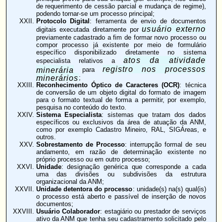
de requerimento de cessão parcial e mudança de regime),
podendo tornar-se um processo principal;
Protocolo Digital
: ferramenta de envio de documentos
usuário externo
digitais executada diretamente por
previamente cadastrado a fim de formar novo processo ou
compor processo já existente por meio de formulário
específico disponibilizado diretamente no sistema
atos da atividade
especialista relativos a
registro nos processos
minerária
para
minerários
;
Reconhecimento Óptico de Caracteres (OCR)
: técnica
de conversão de um objeto digital do formato de imagem
para o formato textual de forma a permitir, por exemplo,
pesquisa no conteúdo do texto.
Sistema Especialista
: sistemas que tratam dos dados
específicos ou exclusivos da área de atuação da ANM,
como por exemplo Cadastro Mineiro, RAL, SIGÁreas, e
outros.
Sobrestamento de Processo
: interrupção formal de seu
andamento, em razão de determinação existente no
próprio processo ou em outro processo;
Unidade
: designação genérica que corresponde a cada
uma das divisões ou subdivisões da estrutura
organizacional da ANM;
Unidade detentora do processo
: unidade(s) na(s) qual(is)
o processo está aberto e passível de inserção de novos
documentos;
Usuário Colaborador
: estagiário ou prestador de serviços
ativo da ANM que tenha seu cadastramento solicitado pelo