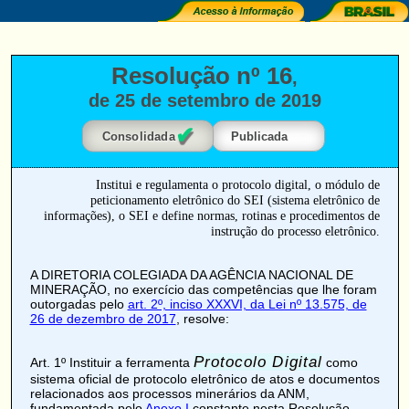
Resolução nº 16
,
de 25 de setembro de 2019
✔
Consolidada
Publicada
Institui e regulamenta o protocolo digital, o módulo de
peticionamento eletrônico do SEI (sistema eletrônico de
informações), o SEI e define normas, rotinas e procedimentos de
instrução do processo eletrônico.
A DIRETORIA COLEGIADA DA AGÊNCIA NACIONAL DE
MINERAÇÃO, no exercício das competências que lhe foram
outorgadas pelo
art. 2º, inciso XXXVI, da Lei nº 13.575, de
26 de dezembro de 2017
, resolve:
Protocolo Digital
Art. 1º
Instituir a ferramenta
como
sistema oficial de protocolo eletrônico de atos e documentos
relacionados aos processos minerários da ANM,
fundamentada pelo
Anexo I
constante nesta Resolução.