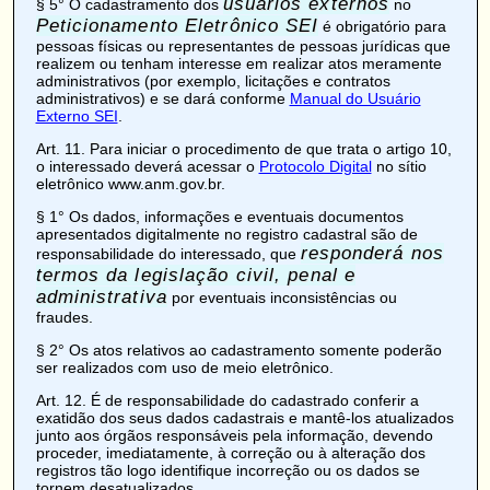
usuários externos
§ 5° O cadastramento dos
no
Peticionamento Eletrônico SEI
é obrigatório para
pessoas físicas ou representantes de pessoas jurídicas que
realizem ou tenham interesse em realizar atos meramente
administrativos (por exemplo, licitações e contratos
administrativos) e se dará conforme
Manual do Usuário
Externo SEI
.
Art. 11
. Para iniciar o procedimento de que trata o artigo 10,
o interessado deverá acessar o
Protocolo Digital
no sítio
eletrônico www.anm.gov.br.
§ 1° Os dados, informações e eventuais documentos
apresentados digitalmente no registro cadastral são de
responderá nos
responsabilidade do interessado, que
termos da legislação civil, penal e
administrativa
por eventuais inconsistências ou
fraudes.
§ 2° Os atos relativos ao cadastramento somente poderão
ser realizados com uso de meio eletrônico.
Art. 12
. É de responsabilidade do cadastrado conferir a
exatidão dos seus dados cadastrais e mantê-los atualizados
junto aos órgãos responsáveis pela informação, devendo
proceder, imediatamente, à correção ou à alteração dos
registros tão logo identifique incorreção ou os dados se
tornem desatualizados.