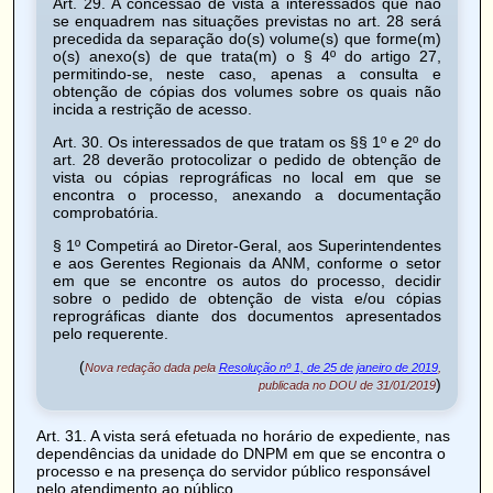
Art. 29
. A concessão de vista a interessados que não
se enquadrem nas situações previstas no art. 28 será
precedida da separação do(s) volume(s) que forme(m)
o(s) anexo(s) de que trata(m) o § 4º do artigo 27,
permitindo-se, neste caso, apenas a consulta e
obtenção de cópias dos volumes sobre os quais não
incida a restrição de acesso.
Art. 30
. Os interessados de que tratam os §§ 1º e 2º do
art. 28 deverão protocolizar o pedido de obtenção de
vista ou cópias reprográficas no local em que se
encontra o processo, anexando a documentação
comprobatória.
§ 1º Competirá ao Diretor-Geral, aos Superintendentes
e aos Gerentes Regionais da ANM, conforme o setor
em que se encontre os autos do processo, decidir
sobre o pedido de obtenção de vista e/ou cópias
reprográficas diante dos documentos apresentados
pelo requerente.
(
Nova redação dada pela
Resolução nº 1, de 25 de janeiro de 2019
,
)
publicada no DOU de 31/01/2019
Art. 31
. A vista será efetuada no horário de expediente, nas
dependências da unidade do DNPM em que se encontra o
processo e na presença do servidor público responsável
pelo atendimento ao público.