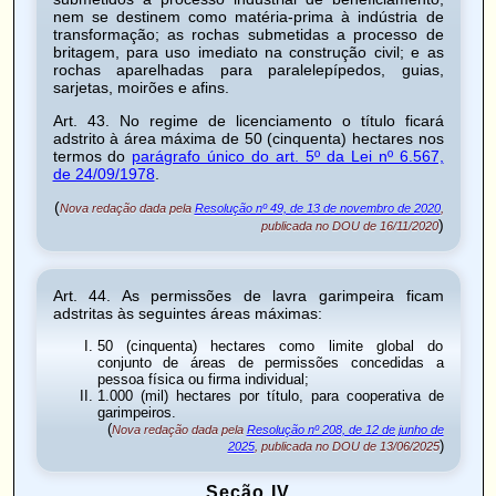
nem se destinem como matéria-prima à indústria de
transformação; as rochas submetidas a processo de
britagem, para uso imediato na construção civil; e as
rochas aparelhadas para paralelepípedos, guias,
sarjetas, moirões e afins.
Art. 43
. No regime de licenciamento o título ficará
adstrito à área máxima de 50 (cinquenta) hectares nos
termos do
parágrafo único do art. 5º da Lei nº 6.567,
de 24/09/1978
.
(
Nova redação dada pela
Resolução nº 49, de 13 de novembro de 2020
,
)
publicada no DOU de 16/11/2020
Art. 44
. As permissões de lavra garimpeira ficam
adstritas às seguintes áreas máximas:
50 (cinquenta) hectares como limite global do
conjunto de áreas de permissões concedidas a
pessoa física ou firma individual;
1.000 (mil) hectares por título, para cooperativa de
garimpeiros.
(
Nova redação dada pela
Resolução nº 208, de 12 de junho de
)
2025
, publicada no DOU de 13/06/2025
Seção IV