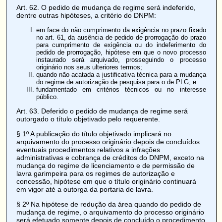
Art. 62
. O pedido de mudança de regime será indeferido,
dentre outras hipóteses, a critério do DNPM:
em face do não cumprimento da exigência no prazo fixado
no art. 61, da ausência de pedido de prorrogação do prazo
para cumprimento de exigência ou do indeferimento do
pedido de prorrogação, hipótese em que o novo processo
instaurado será arquivado, prosseguindo o processo
originário nos seus ulteriores termos;
quando não acatada a justificativa técnica para a mudança
do regime de autorização de pesquisa para o de PLG; e
fundamentado em critérios técnicos ou no interesse
público.
Art. 63
. Deferido o pedido de mudança de regime será
outorgado o título objetivado pelo requerente.
§ 1º A publicação do título objetivado implicará no
arquivamento do processo originário depois de concluídos
eventuais procedimentos relativos a infrações
administrativas e cobrança de créditos do DNPM, exceto na
mudança do regime de licenciamento e de permissão de
lavra garimpeira para os regimes de autorização e
concessão, hipótese em que o título originário continuará
em vigor até a outorga da portaria de lavra.
§ 2º Na hipótese de redução da área quando do pedido de
mudança de regime, o arquivamento do processo originário
será efetuado somente depois de concluído o procedimento