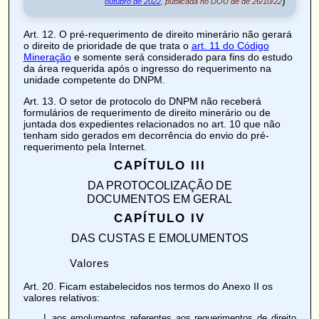
)
outubro de 2022
, publicada no DOU de de 26/10/22
Art. 12
. O pré-requerimento de direito minerário não gerará
o direito de prioridade de que trata o
art. 11 do Código
Mineração
e somente será considerado para fins do estudo
da área requerida após o ingresso do requerimento na
unidade competente do DNPM.
Art. 13
. O setor de protocolo do DNPM não receberá
formulários de requerimento de direito minerário ou de
juntada dos expedientes relacionados no art. 10 que não
tenham sido gerados em decorrência do envio do pré-
requerimento pela Internet.
CAPÍTULO III
DA PROTOCOLIZAÇÃO DE
DOCUMENTOS EM GERAL
CAPÍTULO IV
DAS CUSTAS E EMOLUMENTOS
Valores
Art. 20
. Ficam estabelecidos nos termos do
Anexo II
os
valores relativos:
aos emolumentos referentes aos requerimentos de direito