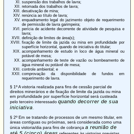
suspensão dos trabalhos de lavra;
retomada dos trabalhos de lavra;
desativação de mina;
renúncia ao título de lavra;
enquadramento legal do jazimento objeto de requerimento
de permissão de lavra garimpeira;
perícia de acidente decorrente de atividade de pesquisa e
lavra;
definição de limites de área(s);
fixação de limite da jazida ou mina em profundidade por
superfície horizontal, quando de iniciativa do titular;
acompanhamento de estudo in loco de água mineral ou
potável de mesa;
acompanhamento de teste de vazão ou bombeamento de
água mineral ou potável de mesa;
controle ambiental; e
comprovação da disponibilidade de fundos em
requerimento de lavra.
§ 1º A vistoria realizada para fins de cessão parcial de
direitos minerários e de fixação de limite da jazida ou mina
em profundidade por superfície horizontal será custeada
quando decorrer de sua
pelo terceiro interessado
iniciativa
.
§ 2º Em se tratando de processos de um mesmo titular, em
áreas contíguas ou próximas, será considerada como uma
a reunião de
única vistoria/dia para fins de cobrança
até 5 (cinco) áreas
referentes às vistorias previstas