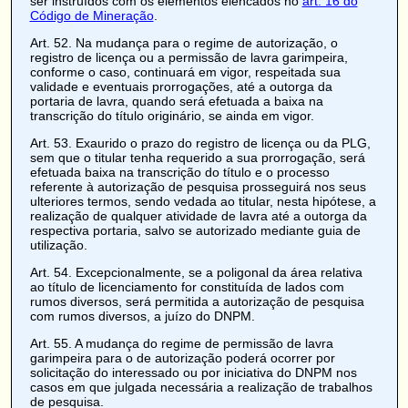
ser instruídos com os elementos elencados no
art. 16 do
Código de Mineração
.
Art. 52
. Na mudança para o regime de autorização, o
registro de licença ou a permissão de lavra garimpeira,
conforme o caso, continuará em vigor, respeitada sua
validade e eventuais prorrogações, até a outorga da
portaria de lavra, quando será efetuada a baixa na
transcrição do título originário, se ainda em vigor.
Art. 53
. Exaurido o prazo do registro de licença ou da PLG,
sem que o titular tenha requerido a sua prorrogação, será
efetuada baixa na transcrição do título e o processo
referente à autorização de pesquisa prosseguirá nos seus
ulteriores termos, sendo vedada ao titular, nesta hipótese, a
realização de qualquer atividade de lavra até a outorga da
respectiva portaria, salvo se autorizado mediante guia de
utilização.
Art. 54
. Excepcionalmente, se a poligonal da área relativa
ao título de licenciamento for constituída de lados com
rumos diversos, será permitida a autorização de pesquisa
com rumos diversos, a juízo do DNPM.
Art. 55
. A mudança do regime de permissão de lavra
garimpeira para o de autorização poderá ocorrer por
solicitação do interessado ou por iniciativa do DNPM nos
casos em que julgada necessária a realização de trabalhos
de pesquisa.