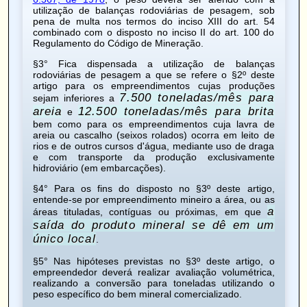
utilização de balanças rodoviárias de pesagem, sob
pena de multa nos termos do inciso XIII do art. 54
combinado com o disposto no inciso II do art. 100 do
Regulamento do Código de Mineração
.
§3° Fica dispensada a utilização de balanças
rodoviárias de pesagem a que se refere o §2º deste
artigo para os empreendimentos cujas produções
7.500 toneladas/mês para
sejam inferiores a
areia
12.500 toneladas/mês para brita
e
bem como para os empreendimentos cuja lavra de
areia ou cascalho (seixos rolados) ocorra em leito de
rios e de outros cursos d'água, mediante uso de draga
e com transporte da produção exclusivamente
hidroviário (em embarcações).
§4° Para os fins do disposto no §3º deste artigo,
entende-se por empreendimento mineiro a área, ou as
a
áreas tituladas, contíguas ou próximas, em que
saída do produto mineral se dê em um
único local
.
§5° Nas hipóteses previstas no §3º deste artigo, o
empreendedor deverá realizar avaliação volumétrica,
realizando a conversão para toneladas utilizando o
peso específico do bem mineral comercializado.