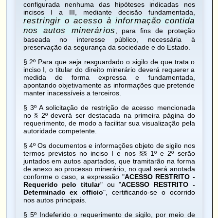
configurada nenhuma das hipóteses indicadas nos
incisos I a III, mediante decisão fundamentada,
restringir o acesso à informação contida
nos autos minerários
, para fins de proteção
baseada no interesse público, necessária à
preservação da segurança da sociedade e do Estado.
§ 2º Para que seja resguardado o sigilo de que trata o
inciso I, o titular do direito minerário deverá requerer a
medida de forma expressa e fundamentada,
apontando objetivamente as informações que pretende
manter inacessíveis a terceiros.
§ 3º A solicitação de restrição de acesso mencionada
no § 2º deverá ser destacada na primeira página do
requerimento, de modo a facilitar sua visualização pela
autoridade competente.
§ 4º Os documentos e informações objeto de sigilo nos
termos previstos no inciso I e nos §§ 1º e 2º serão
juntados em autos apartados, que tramitarão na forma
de anexo ao processo minerário, no qual será anotada
conforme o caso, a expressão "
ACESSO RESTRITO -
Requerido pelo titular
" ou "
ACESSO RESTRITO -
Determinado ex officio
", certificando-se o ocorrido
nos autos principais.
§ 5º Indeferido o requerimento de sigilo, por meio de