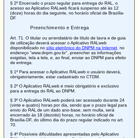
§ 2º Encerrado o prazo regular para entrega do RAL, o
acesso ao Aplicativo RALweb ficará suspenso até às 12
(doze) horas do dia seguinte, no horário oficial de Brasília-
DF.
Preenchimento e Entrega
Art. 71
. O titular ou arrendatário de título de lavra e de guia
de utilização deverá acessar o Aplicativo RALweb
disponibilizado no
sítio eletrônico do DNPM na Internet
, no
endereço
“www.dnpm.gov.br”
, preencher as informações
exigidas, tela a tela, e, ao final, enviar ao DNPM para efeito
de entrega.
§ 1º Para acessar o Aplicativo RALweb o usuário deverá,
obrigatoriamente, estar cadastrado no
CTDM
.
§ 2º O Aplicativo RALweb é meio obrigatório e exclusivo
para a entrega do RAL ao DNPM.
§ 3º O Aplicativo RALweb poderá ser acessado durante 24
(vinte e quatro) horas por dia, sendo que o prazo legal para
envio do RAL de um dado ano-base, sem multa, será
encerrado às 18 (dezoito) horas, no horário oficial de
Brasília-DF, do último dia do prazo regular indicado no art.
70.
§ 4º Possíveis dificuldades apresentadas pelo Aplicativo