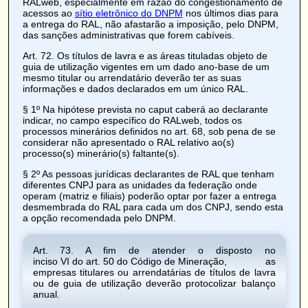
RALweb, especialmente em razão do congestionamento de
acessos ao
sítio eletrônico do DNPM
nos últimos dias para
a entrega do RAL, não afastarão a imposição, pelo DNPM,
das sanções administrativas que forem cabíveis.
Art. 72
. Os
títulos de lavra e as áreas tituladas objeto de
guia de utilização vigentes em um dado ano-base de um
mesmo titular ou arrendatário deverão ter as suas
informações e dados declarados em um único RAL.
§ 1º Na hipótese prevista no caput caberá ao declarante
indicar, no campo específico do RALweb, todos os
processos minerários definidos no art. 68, sob pena de se
considerar não apresentado o RAL relativo ao(s)
processo(s) minerário(s) faltante(s).
§ 2º As pessoas jurídicas declarantes de RAL que tenham
diferentes CNPJ para as unidades da federação onde
operam (matriz e filiais) poderão optar por fazer a entrega
desmembrada do RAL para cada um dos CNPJ, sendo esta
a opção recomendada pelo DNPM.
Art. 73
. A fim de atender o disposto no
inciso VI do art. 50 do Código de Mineração
, as
empresas titulares ou arrendatárias de
títulos de lavra
ou de guia de utilização deverão protocolizar balanço
anual.