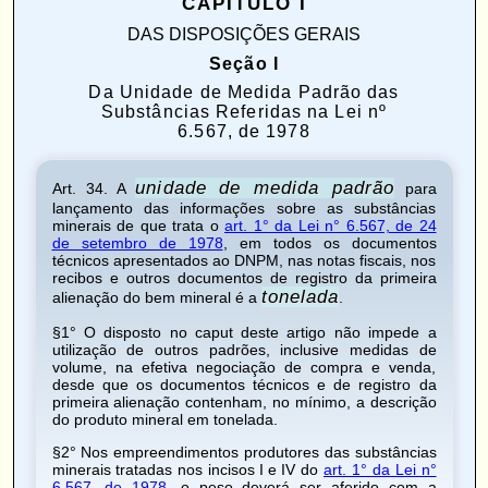
CAPÍTULO I
DAS DISPOSIÇÕES GERAIS
Seção I
Da Unidade de Medida Padrão das
Substâncias Referidas na Lei nº
6.567, de 1978
unidade de medida padrão
Art. 34
. A
para
lançamento das informações sobre as substâncias
minerais de que trata o
art. 1° da Lei n° 6.567, de 24
de setembro de 1978
, em todos os documentos
técnicos apresentados ao DNPM, nas notas fiscais, nos
recibos e outros documentos de registro da primeira
tonelada
alienação do bem mineral é a
.
§1° O disposto no caput deste artigo não impede a
utilização de outros padrões, inclusive medidas de
volume, na efetiva negociação de compra e venda,
desde que os documentos técnicos e de registro da
primeira alienação contenham, no mínimo, a descrição
do produto mineral em tonelada.
§2° Nos empreendimentos produtores das substâncias
minerais tratadas nos
incisos I e IV
do
art. 1° da Lei n°
6.567, de 1978
, o peso deverá ser aferido com a