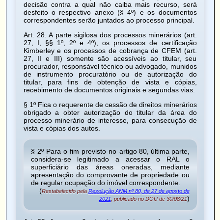
decisão contra a qual não caiba mais recurso, será
desfeito o respectivo anexo (§ 4º) e os documentos
correspondentes serão juntados ao processo principal.
Art. 28
. A parte sigilosa dos processos minerários (art.
27, I, §§ 1º, 2º e 4º), os processos de certificação
Kimberley e os processos de cobrança de CFEM (art.
27, II e III) somente são acessíveis ao titular, seu
procurador, responsável técnico ou advogado, munidos
de instrumento procuratório ou de autorização do
titular, para fins de obtenção de vista e cópias,
recebimento de documentos originais e segundas vias.
§ 1º Fica o requerente de cessão de direitos minerários
obrigado a obter autorização do titular da área do
processo minerário de interesse, para consecução de
vista e cópias dos autos.
§ 2º Para o fim previsto no
artigo 80, última parte
,
considera-se legitimado a acessar o RAL o
superficiário
das áreas oneradas, mediante
apresentação do comprovante de propriedade ou
de regular ocupação do imóvel correspondente.
(
Restabelecido pela
Resolução ANM nº 80, de 27 de agosto de
)
2021
, publicado no DOU de 30/08/21