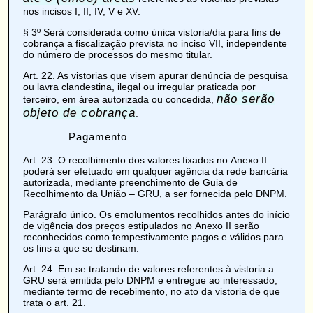
nos incisos I, II, IV, V e XV.
§ 3º Será considerada como única vistoria/dia para fins de
cobrança a fiscalização prevista no inciso VII, independente
do número de processos do mesmo titular.
Art. 22
. As vistorias que visem apurar denúncia de pesquisa
ou lavra clandestina, ilegal ou irregular praticada por
não serão
terceiro, em área autorizada ou concedida,
objeto de cobrança
.
Pagamento
Art. 23
. O recolhimento dos valores fixados no
Anexo II
poderá ser efetuado em qualquer agência da rede bancária
autorizada, mediante preenchimento de Guia de
Recolhimento da União – GRU, a ser fornecida pelo DNPM.
Parágrafo único. Os emolumentos recolhidos antes do início
de vigência dos preços estipulados no
Anexo II
serão
reconhecidos como tempestivamente pagos e válidos para
os fins a que se destinam.
Art. 24
. Em se tratando de valores referentes à vistoria a
GRU será emitida pelo DNPM e entregue ao interessado,
mediante termo de recebimento, no ato da vistoria de que
trata o art. 21.