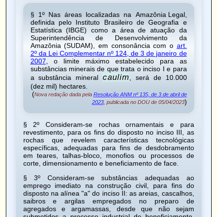
§ 1º Nas áreas localizadas na
Amazônia Legal
,
definida pelo Instituto Brasileiro de Geografia e
Estatística (IBGE) como a área de atuação da
Superintendência de Desenvolvimento da
Amazônia (SUDAM), em consonância com o
art.
2º da Lei Complementar nº 124, de 3 de janeiro de
2007
, o limite máximo estabelecido para as
substâncias minerais de que trata o inciso I e para
caulim
a substância mineral
, será de 10.000
(dez mil) hectares.
(
Nova redação dada pela
Resolução ANM nº 135, de 3 de abril de
)
2023
, publicada no DOU de 05/04/2023
§ 2º Consideram-se rochas ornamentais e para
revestimento, para os fins do disposto no inciso III, as
rochas que revelem características tecnológicas
específicas, adequadas para fins de desdobramento
em teares, talhas-bloco, monofios ou processos de
corte, dimensionamento e beneficiamento de face.
§ 3º Consideram-se substâncias adequadas ao
emprego imediato na construção civil, para fins do
disposto na alínea "a" do inciso II: as areias, cascalhos,
saibros e argilas empregados no preparo de
agregados e argamassas, desde que não sejam
submetidos a processo industrial de beneficiamento,