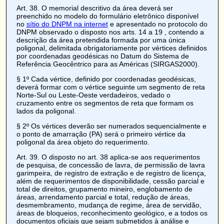
Art. 38
. O memorial descritivo da área deverá ser
preenchido no modelo do formulário eletrônico disponível
no
sítio do DNPM na internet
e apresentado no protocolo do
DNPM observado o disposto nos
arts. 14 a 19
, contendo a
descrição da área pretendida formada por uma única
poligonal, delimitada obrigatoriamente por vértices definidos
por coordenadas geodésicas no Datum do Sistema de
Referência Geocêntrico para as Américas (SIRGAS2000).
§ 1º Cada vértice, definido por coordenadas geodésicas,
deverá formar com o vértice seguinte um segmento de reta
Norte-Sul ou Leste-Oeste verdadeiros, vedado o
cruzamento entre os segmentos de reta que formam os
lados da poligonal.
§ 2º Os vértices deverão ser numerados sequencialmente e
o ponto de amarração (PA) será o primeiro vértice da
poligonal da área objeto do requerimento.
Art. 39
. O disposto no art. 38 aplica-se aos requerimentos
de pesquisa, de concessão de lavra, de permissão de lavra
garimpeira, de registro de extração e de registro de licença,
além de requerimentos de disponibilidade, cessão parcial e
total de direitos, grupamento mineiro, englobamento de
áreas, arrendamento parcial e total, redução de áreas,
desmembramento, mudança de regime, área de servidão,
áreas de bloqueios, reconhecimento geológico, e a todos os
documentos oficiais que sejam submetidos à análise e