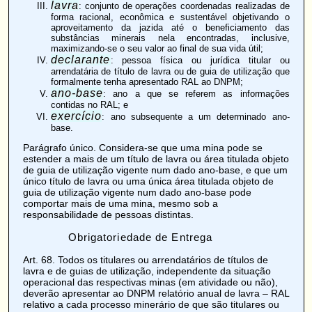
lavra
: conjunto de operações coordenadas realizadas de
forma racional, econômica e sustentável objetivando o
aproveitamento da jazida até o beneficiamento das
substâncias minerais nela encontradas, inclusive,
maximizando-se o seu valor ao final de sua vida útil;
declarante
: pessoa física ou jurídica titular ou
arrendatária de título de lavra ou de guia de utilização que
formalmente tenha apresentado RAL ao DNPM;
ano-base
: ano a que se referem as informações
contidas no RAL; e
exercício
: ano subsequente a um determinado ano-
base.
Parágrafo único. Considera-se que uma mina pode se
estender a mais de um título de lavra ou área titulada objeto
de guia de utilização vigente num dado ano-base, e que um
único título de lavra ou uma única área titulada objeto de
guia de utilização vigente num dado ano-base pode
comportar mais de uma mina, mesmo sob a
responsabilidade de pessoas distintas.
Obrigatoriedade de Entrega
Art. 68
. Todos os titulares ou arrendatários de
títulos de
lavra e de guias de utilização, independente da situação
operacional das respectivas minas (em atividade ou não),
deverão apresentar ao DNPM relatório anual de lavra – RAL
relativo a cada processo minerário de que são titulares ou