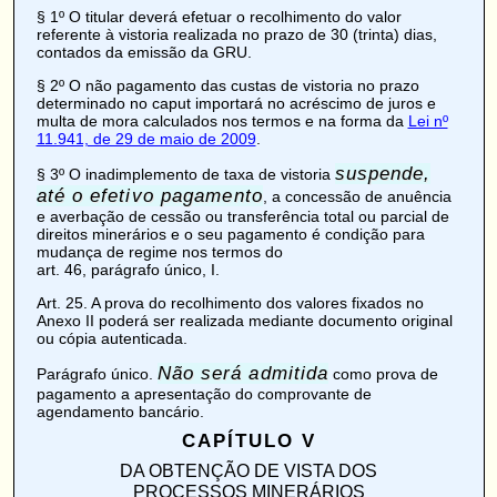
§ 1º O titular deverá efetuar o recolhimento do valor
referente à vistoria realizada no prazo de 30 (trinta) dias,
contados da emissão da GRU.
§ 2º O não pagamento das custas de vistoria no prazo
determinado no caput importará no acréscimo de juros e
multa de mora calculados nos termos e na forma da
Lei nº
11.941, de 29 de maio de 2009
.
suspende,
§ 3º O inadimplemento de taxa de vistoria
até o efetivo pagamento
, a concessão de anuência
e averbação de cessão ou transferência total ou parcial de
direitos minerários e o seu pagamento é condição para
mudança de regime nos termos do
art. 46, parágrafo único, I
.
Art. 25
. A prova do recolhimento dos valores fixados no
Anexo II
poderá ser realizada mediante documento original
ou cópia autenticada.
Não será admitida
Parágrafo único.
como prova de
pagamento a apresentação do comprovante de
agendamento bancário.
CAPÍTULO V
DA OBTENÇÃO DE VISTA DOS
PROCESSOS MINERÁRIOS